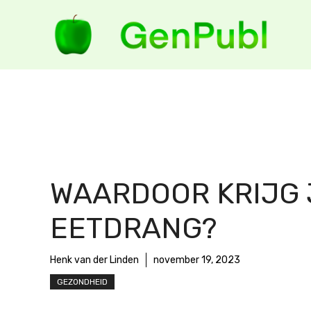
Ga
naar
de
inhoud
WAARDOOR KRIJG 
EETDRANG?
Henk van der Linden
november 19, 2023
GEZONDHEID