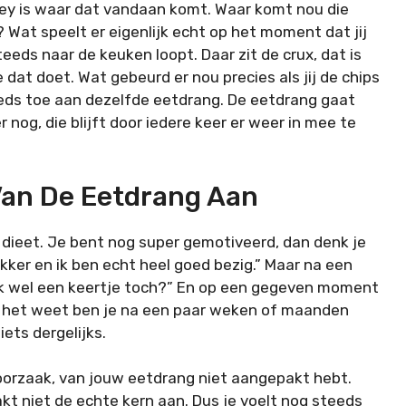
 key is waar dat vandaan komt. Waar komt nou die
at speelt er eigenlijk echt op het moment dat jij
eeds naar de keuken loopt. Daar zit de crux, dat is
dat doet. Wat gebeurd er nou precies als jij de chips
eds toe aan dezelfde eetdrang. De eetdrang gaat
 nog, die blijft door iedere keer er weer in mee te
Van De Eetdrang Aan
 dieet. Je bent nog super gemotiveerd, dan denk je
ker en ik ben echt heel goed bezig.” Maar na een
ook wel een keertje toch?” En op een gegeven moment
 je het weet ben je na een paar weken of maanden
ets dergelijks.
oorzaak, van jouw eetdrang niet aangepakt hebt.
t niet de echte kern aan. Dus je voelt nog steeds