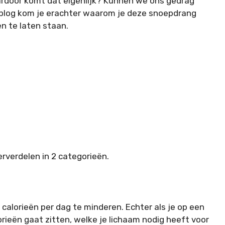
aardoor komt dat eigenlijk? Kunnen we ons gedrag
t blog kom je erachter waarom je deze snoepdrang
en te laten staan.
verdelen in 2 categorieën.
e calorieën per dag te minderen. Echter als je op een
rieën gaat zitten, welke je lichaam nodig heeft voor