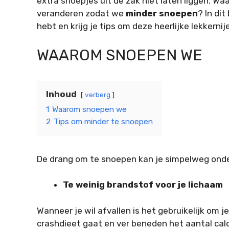
extra snoepjes uit de zak niet laten liggen. W
veranderen zodat we
minder snoepen
? In di
hebt en krijg je tips om deze heerlijke lekkernij
WAAROM SNOEPEN WE
Inhoud
verberg
1
Waarom snoepen we
2
Tips om minder te snoepen
De drang om te snoepen kan je simpelweg onder
Te weinig brandstof voor je lichaam
Wanneer je wil afvallen is het gebruikelijk om j
crashdieet gaat en ver beneden het aantal calo