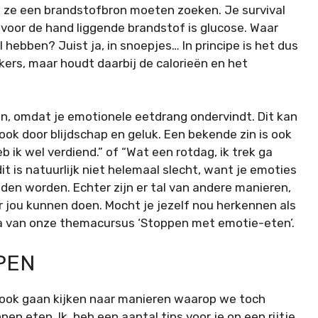
at ze een brandstofbron moeten zoeken. Je survival
 voor de hand liggende brandstof is glucose. Waar
il hebben? Juist ja, in snoepjes… In principe is het dus
kkers, maar houdt daarbij de calorieën en het
jn, omdat je emotionele eetdrang ondervindt. Dit kan
ook door blijdschap en geluk. Een bekende zin is ook
b ik wel verdiend.” of “Wat een rotdag, ik trek ga
it is natuurlijk niet helemaal slecht, want je emoties
en worden. Echter zijn er tal van andere manieren,
r jou kunnen doen. Mocht je jezelf nou herkennen als
na van onze themacursus ‘Stoppen met emotie-eten’.
PEN
ok gaan kijken naar manieren waarop we toch
nen eten. Ik heb een aantal tips voor je op een rijtje