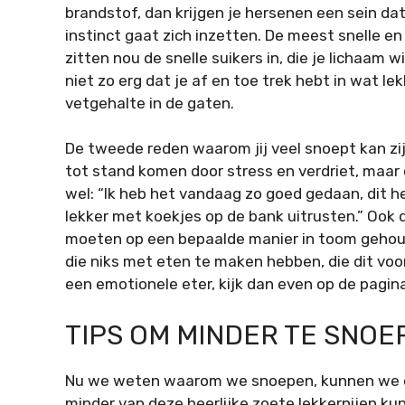
brandstof, dan krijgen je hersenen een sein d
instinct gaat zich inzetten. De meest snelle en
zitten nou de snelle suikers in, die je lichaam w
niet zo erg dat je af en toe trek hebt in wat le
vetgehalte in de gaten.
De tweede reden waarom jij veel snoept kan zi
tot stand komen door stress en verdriet, maar 
wel: “Ik heb het vandaag zo goed gedaan, dit he
lekker met koekjes op de bank uitrusten.” Ook d
moeten op een bepaalde manier in toom gehoud
die niks met eten te maken hebben, die dit voo
een emotionele eter, kijk dan even op de pagi
TIPS OM MINDER TE SNOE
Nu we weten waarom we snoepen, kunnen we o
minder van deze heerlijke zoete lekkernijen kun