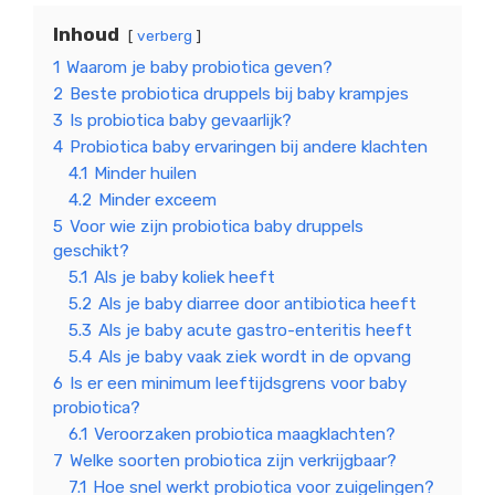
Inhoud
verberg
1
Waarom je baby probiotica geven?
2
Beste probiotica druppels bij baby krampjes
3
Is probiotica baby gevaarlijk?
4
Probiotica baby ervaringen bij andere klachten
4.1
Minder huilen
4.2
Minder exceem
5
Voor wie zijn probiotica baby druppels
geschikt?
5.1
Als je baby koliek heeft
5.2
Als je baby diarree door antibiotica heeft
5.3
Als je baby acute gastro-enteritis heeft
5.4
Als je baby vaak ziek wordt in de opvang
6
Is er een minimum leeftijdsgrens voor baby
probiotica?
6.1
Veroorzaken probiotica maagklachten?
7
Welke soorten probiotica zijn verkrijgbaar?
7.1
Hoe snel werkt probiotica voor zuigelingen?