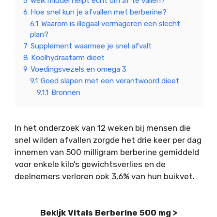
5
Welk middel helpt echt om af te vallen?
6
Hoe snel kun je afvallen met berberine?
6.1
Waarom is illegaal vermageren een slecht
plan?
7
Supplement waarmee je snel afvalt
8
Koolhydraatarm dieet
9
Voedingsvezels en omega 3
9.1
Goed slapen met een verantwoord dieet
9.1.1
Bronnen
In het onderzoek van 12 weken bij mensen die
snel wilden afvallen zorgde het drie keer per dag
innemen van 500 milligram berberine gemiddeld
voor enkele kilo’s gewichtsverlies en de
deelnemers verloren ook 3,6% van hun buikvet.
Bekijk Vitals Berberine 500 mg >