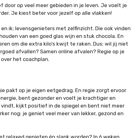
f door op veel meer gebieden in je leven. Je voelt je
der. Je kiest beter voor jezelf op alle vlakken!
 en ik; levensgenieters met zelfinzicht. Die ook vinden
e houden van een goed glas wijn en stuk chocola. En
n om die extra kilo’s kwijt te raken. Dus: wil jij niet
orgoed afvallen? Samen online afvalen? Regie op je
 over het coachplan.
e pakt op je eigen eetgedrag. En regie zorgt ervoor
energie, bent gezonder en voelt je krachtiger en
 vindt, kijkt positief in de spiegel en bent niet meer
erker nog: je geniet veel meer van lekker, gezond en
 met relaxed genieten én slank worden? In 6 weken