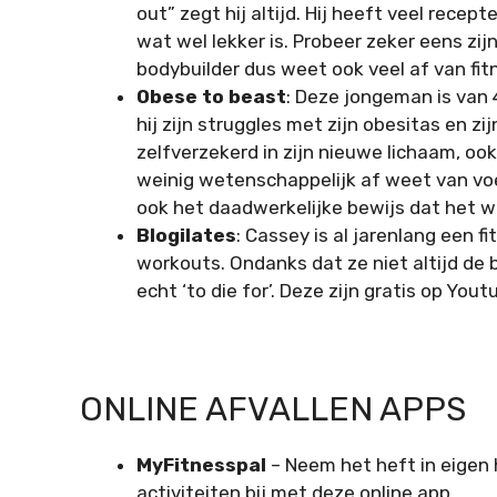
out” zegt hij altijd. Hij heeft veel rece
wat wel lekker is. Probeer zeker eens zi
bodybuilder dus weet ook veel af van fit
Obese to beast
: Deze jongeman is van 
hij zijn struggles met zijn obesitas en zijn
zelfverzekerd in zijn nieuwe lichaam, ook 
weinig wetenschappelijk af weet van voed
ook het daadwerkelijke bewijs dat het w
Blogilates
: Cassey is al jarenlang een f
workouts. Ondanks dat ze niet altijd de
echt ‘to die for’. Deze zijn gratis op Yout
ONLINE AFVALLEN APPS
MyFitnesspal
–
Neem het heft in eigen 
activiteiten bij met deze online app.