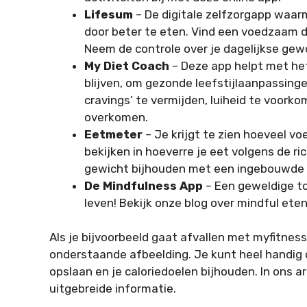
Lifesum
–
De digitale zelfzorgapp waar
door beter te eten.
Vind een voedzaam die
Neem de controle over je dagelijkse ge
My Diet Coach
– Deze app helpt met het
blijven, om gezonde leefstijlaanpassing
cravings’ te vermijden, luiheid te voork
overkomen.
Eetmeter
–
Je krijgt te zien hoeveel vo
bekijken in hoeverre je eet volgens de ric
gewicht bijhouden met een ingebouwde
De Mindfulness App
–
Een geweldige to
leven! Bekijk onze blog over mindful eten
Als je bijvoorbeeld gaat afvallen met myfitnessp
onderstaande afbeelding. Je kunt heel handig 
opslaan en je caloriedoelen bijhouden. In ons ar
uitgebreide informatie.