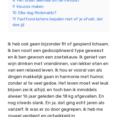
8
Het draait allemaal om de mindset
9
Keuzes maken
10
Elke dag Mcdonalds?
11
Fastfood ketens bepalen niet of je afvalt, dat
doe jij!
Ik heb ook geen bijzonder fit of gespierd lichaam.
Ik ben nooit een gedisciplineerd type geweest
en ik ben gewoon een zoetekauw. Ik geniet van
wijn drinken met vriendinnen, van lekker eten en
van een relaxed leven. Ik hou er vooral van als
dingen makkelijk gaan in harmonie met humor,
zonder al te veel gedoe. Het leven moet wel leuk
blijven zei ik altijd, en toch ben ik inmiddels
alweer 16 jaar geleden die 18 kg afgevallen. En
nog steeds slank. En ja, dat ging echt jaren als
vanzelf. Ik was er zo door gegrepen, ik heb me
zoveel verdiept en ontwikkeld in