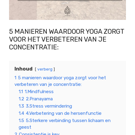
5 MANIEREN WAARDOOR YOGA ZORGT
VOOR HET VERBETEREN VAN JE
CONCENTRATIE:
Inhoud
verberg
1
5 manieren waardoor yoga zorgt voor het
verbeteren van je concentratie:
1.1
1.Mindfulness
1.2
2.Pranayama
1.3
3.Stress vermindering
1.4
4.Verbetering van de hersenfunctie
1.5
5.Sterkere verbinding tussen lichaam en
geest
2
Consistentie is key