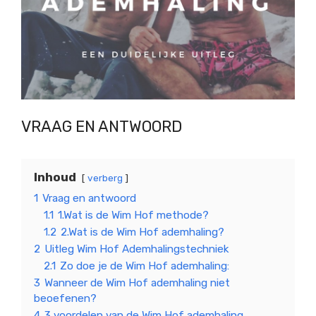
VRAAG EN ANTWOORD
Inhoud
verberg
1
Vraag en antwoord
1.1
1.Wat is de Wim Hof methode?
1.2
2.Wat is de Wim Hof ademhaling?
2
Uitleg Wim Hof Ademhalingstechniek
2.1
Zo doe je de Wim Hof ademhaling:
3
Wanneer de Wim Hof ademhaling niet
beoefenen?
4
3 voordelen van de Wim Hof ademhaling