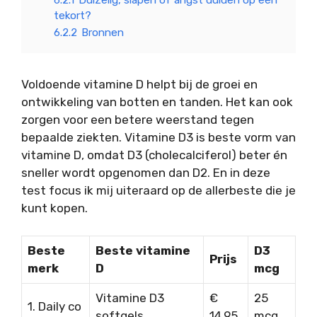
6.2.1
Duizelig, slapen of angst duiden op een
tekort?
6.2.2
Bronnen
Voldoende vitamine D helpt bij de groei en
ontwikkeling van botten en tanden. Het kan ook
zorgen voor een betere weerstand tegen
bepaalde ziekten. Vitamine D3 is beste vorm van
vitamine D, omdat D3 (cholecalciferol) beter én
sneller wordt opgenomen dan D2. En in deze
test focus ik mij uiteraard op de allerbeste die je
kunt kopen.
Beste
Beste vitamine
D3
Prijs
merk
D
mcg
Vitamine D3
€
25
1. Daily co
softgels
14,95
mcg