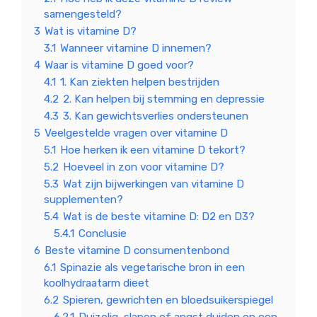
samengesteld?
3
Wat is vitamine D?
3.1
Wanneer vitamine D innemen?
4
Waar is vitamine D goed voor?
4.1
1. Kan ziekten helpen bestrijden
4.2
2. Kan helpen bij stemming en depressie
4.3
3. Kan gewichtsverlies ondersteunen
5
Veelgestelde vragen over vitamine D
5.1
Hoe herken ik een vitamine D tekort?
5.2
Hoeveel in zon voor vitamine D?
5.3
Wat zijn bijwerkingen van vitamine D
supplementen?
5.4
Wat is de beste vitamine D: D2 en D3?
5.4.1
Conclusie
6
Beste vitamine D consumentenbond
6.1
Spinazie als vegetarische bron in een
koolhydraatarm dieet
6.2
Spieren, gewrichten en bloedsuikerspiegel