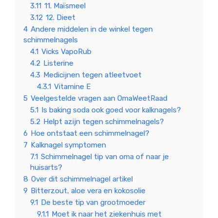
3.11
11. Maïsmeel
3.12
12. Dieet
4
Andere middelen in de winkel tegen
schimmelnagels
4.1
Vicks VapoRub
4.2
Listerine
4.3
Medicijnen tegen atleetvoet
4.3.1
Vitamine E
5
Veelgestelde vragen aan OmaWeetRaad
5.1
Is baking soda ook goed voor kalknagels?
5.2
Helpt azijn tegen schimmelnagels?
6
Hoe ontstaat een schimmelnagel?
7
Kalknagel symptomen
7.1
Schimmelnagel tip van oma of naar je
huisarts?
8
Over dit schimmelnagel artikel
9
Bitterzout, aloe vera en kokosolie
9.1
De beste tip van grootmoeder
9.1.1
Moet ik naar het ziekenhuis met