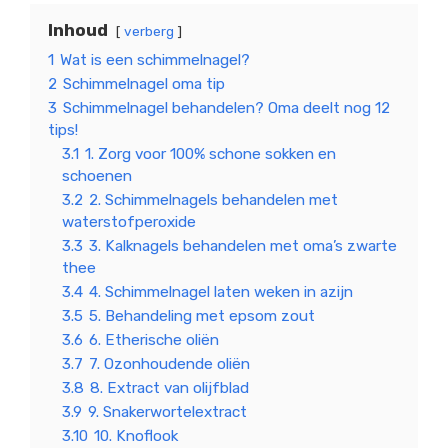
Inhoud
verberg
1
Wat is een schimmelnagel?
2
Schimmelnagel oma tip
3
Schimmelnagel behandelen? Oma deelt nog 12
tips!
3.1
1. Zorg voor 100% schone sokken en
schoenen
3.2
2. Schimmelnagels behandelen met
waterstofperoxide
3.3
3. Kalknagels behandelen met oma’s zwarte
thee
3.4
4. Schimmelnagel laten weken in azijn
3.5
5. Behandeling met epsom zout
3.6
6. Etherische oliën
3.7
7. Ozonhoudende oliën
3.8
8. Extract van olijfblad
3.9
9. Snakerwortelextract
3.10
10. Knoflook