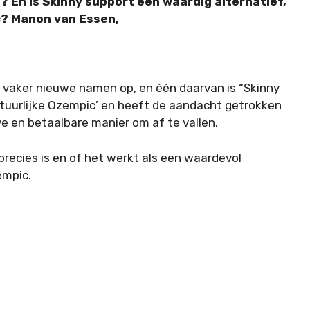
En is Skinny support een waardig alternatief,
c? Manon van Essen,
s vaker nieuwe namen op, en één daarvan is “Skinny
tuurlijke Ozempic’ en heeft de aandacht getrokken
ve en betaalbare manier om af te vallen.
recies is en of het werkt als een waardevol
empic.