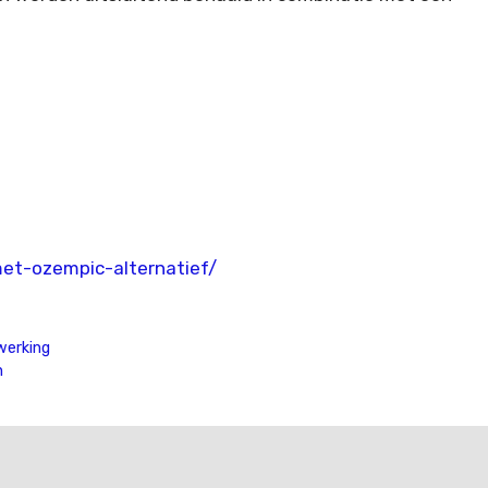
met-ozempic-alternatief/
werking
n