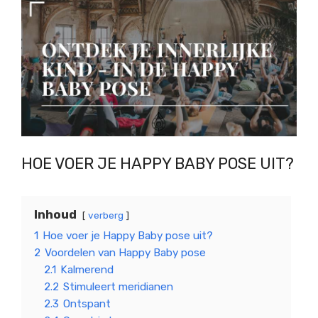
HOE VOER JE HAPPY BABY POSE UIT?
Inhoud
verberg
1
Hoe voer je Happy Baby pose uit?
2
Voordelen van Happy Baby pose
2.1
Kalmerend
2.2
Stimuleert meridianen
2.3
Ontspant