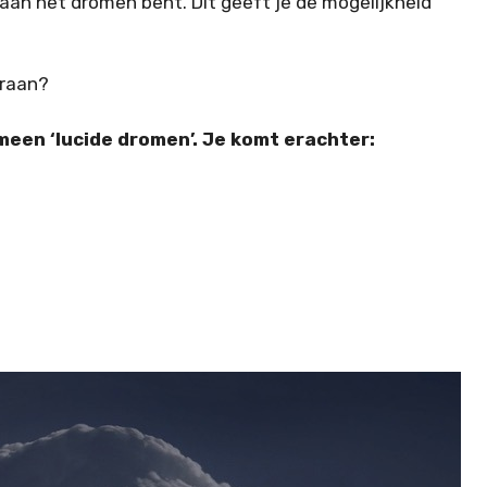
e aan het dromen bent. Dit geeft je de mogelijkheid
eraan?
meen ‘lucide dromen’. Je komt erachter: