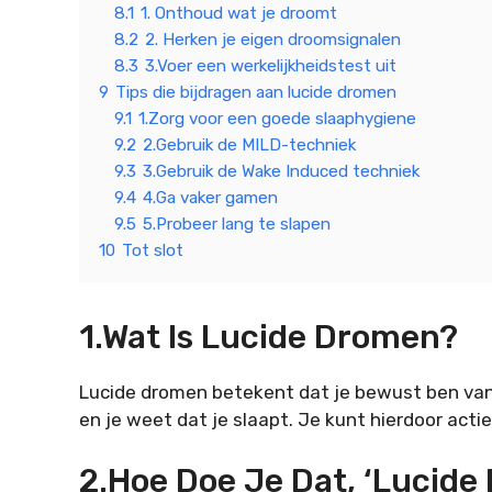
8.1
1. Onthoud wat je droomt
8.2
2. Herken je eigen droomsignalen
8.3
3.Voer een werkelijkheidstest uit
9
Tips die bijdragen aan lucide dromen
9.1
1.Zorg voor een goede slaaphygiene
9.2
2.Gebruik de MILD-techniek
9.3
3.Gebruik de Wake Induced techniek
9.4
4.Ga vaker gamen
9.5
5.Probeer lang te slapen
10
Tot slot
1.Wat Is Lucide Dromen?
Lucide dromen betekent dat je bewust ben van 
en je weet dat je slaapt. Je kunt hierdoor acti
2.Hoe Doe Je Dat, ‘lucide