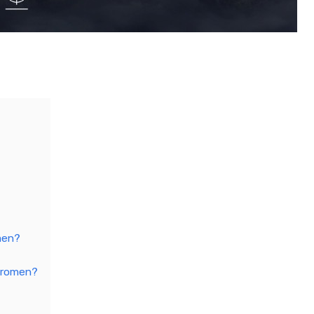
men?
 dromen?