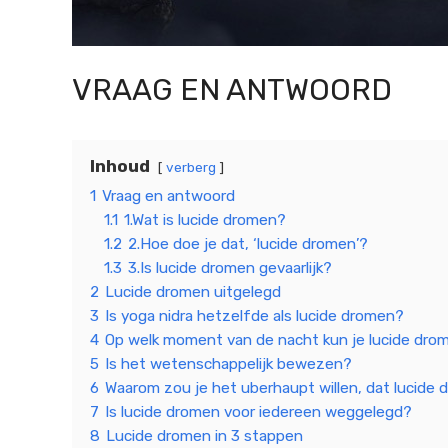
VRAAG EN ANTWOORD
Inhoud
verberg
1
Vraag en antwoord
1.1
1.Wat is lucide dromen?
1.2
2.Hoe doe je dat, ‘lucide dromen’?
1.3
3.Is lucide dromen gevaarlijk?
2
Lucide dromen uitgelegd
3
Is yoga nidra hetzelfde als lucide dromen?
4
Op welk moment van de nacht kun je lucide dro
5
Is het wetenschappelijk bewezen?
6
Waarom zou je het uberhaupt willen, dat lucide
7
Is lucide dromen voor iedereen weggelegd?
8
Lucide dromen in 3 stappen