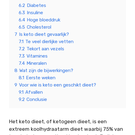
6.2
Diabetes
6.3
Insuline
6.4
Hoge bloeddruk
6.5
Cholesterol
7
Is keto dieet gevaarlijk?
7.1
Te veel dierlijke vetten
7.2
Tekort aan vezels
7.3
Vitamines
7.4
Mineralen
8
Wat zijn de bijwerkingen?
8.1
Eerste weken
9
Voor wie is keto een geschikt dieet?
9.1
Afvallen
9.2
Conclusie
Het keto dieet, of ketogeen dieet, is een
extreem koolhydraatarm dieet waarbij 75% van