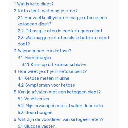
1
Wat is keto dieet?
2
Keto dieet, wat mag je eten?
2.1
Hoeveel koolhydraten mag je eten in een
ketogeen dieet?
2.2
Dit mag je eten in een ketogeen dieet
2.3
Wat mag je niet eten als je het keto dieet
doet?
3
Wanneer ben je in ketose?
3.1
Moeilijk begin
3.1.1
Kans op uit ketose schieten
4
Hoe weet je of je in ketose bent?
4.1
Ketose meten in urine
4.2
Symptomen voor ketose
5
Kan je afvallen met een ketogeen dieet?
5.1
Vochtverlies
5.2
Mijn ervaringen met afvallen door keto
5.3
Geen honger!
6
Wat zijn de voordelen van ketogeen eten?
6.1
Glucose vasten