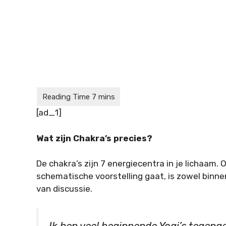
[ad_1]
Wat zijn Chakra’s precies?
De chakra’s zijn 7 energiecentra in je lichaam
schematische voorstelling gaat, is zowel binn
van discussie.
Ik ben veel beginnende Yogi’s tegeng