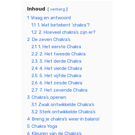
Inhoud
verberg
1
Vraag en antwoord
1.1
1. Wat betekent ‘chakra’?
1.2
2. Hoeveel chakra’s zijn er?
2
De zeven Chakra’s
2.1
1. Het eerste Chakra
2.2
2. Het tweede Chakra
2.3
3. Het derde Chakra
2.4
4. Het vierde Chakra
2.5
5. Het vijfde Chakra
2.6
6. Het zesde Chakra
2.7
7. Het zevende Chakra
3
Chakra’s openen
3.1
Zwak ontwikkelde Chakra’s
3.2
Sterk ontwikkelde Chakra’s
4
Breng je chakra’s weer in balans!
5
Chakra Yoga
6
Kleuren van de Chakra’s