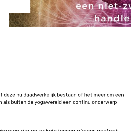
. Of deze nu daadwerkelijk bestaan of het meer om een
en als buiten de yogawereld een continu onderwerp
ekomen die na enkele lessen alweer gestopt