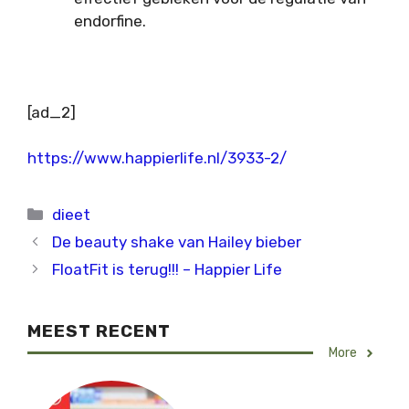
endorfine.
[ad_2]
https://www.happierlife.nl/3933-2/
Categorieën
dieet
De beauty shake van Hailey bieber
FloatFit is terug!!! – Happier Life
MEEST RECENT
More